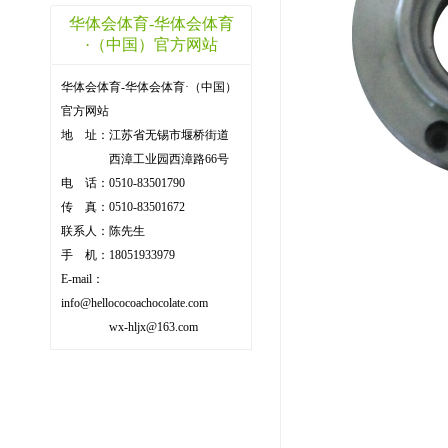
华体会体育-华体会体育
·（中国）官方网站
华体会体育-华体会体育·（中国）
官方网站
地 址：江苏省无锡市堰桥街道
西漳工业园西漳路66号
电 话：0510-83501790
传 真：0510-83501672
联系人：陈先生
手 机：18051933979
E-mail：
info@hellococoachocolate.com
wx-hljx@163.com