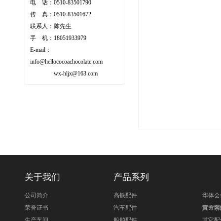
电 话：0510-83501790
传 真：0510-83501672
联系人：陈先生
手 机：18051933979
E-mail：
info@hellococoachocolate.com
wx-hljx@163.com
关于我们
产品系列
公司简介
高铁配件
华体会
荣誉证书
汽车配件
官方网
真空泵
生产车间
船舶配件
其它配