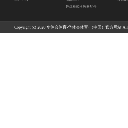
钎焊板式换热器配件
Copyright (c) 2020 华体会体育-华体会体育·（中国）官方网站 All Rig