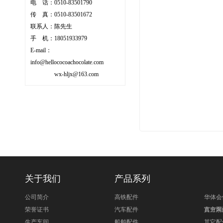
电 话：0510-83501790
传 真：0510-83501672
联系人：陈先生
手 机：18051933979
E-mail：
info@hellococoachocolate.com
wx-hljx@163.com
关于我们
产品系列
公司简介
高铁配件
华体会
荣誉证书
汽车配件
官方网
真空泵
生产车间
船舶配件
其它配