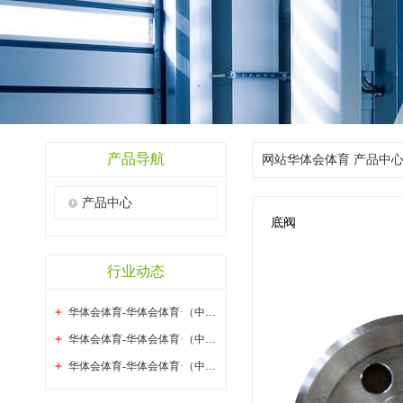
产品导航
网站华体会体育
产品中
产品中心
底阀
行业动态
华体会体育-华体会体育·（中国）官方网站 成立于2005年3月，座落于沪宁高速无锡北出口西漳工业园区
华体会体育-华体会体育·（中国）官方网站 成立于2005年3月，座落于沪宁高速无锡北出口西漳工业园区
华体会体育-华体会体育·（中国）官方网站 成立于2005年3月，座落于沪宁高速无锡北出口西漳工业园区