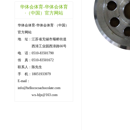
华体会体育-华体会体育
·（中国）官方网站
华体会体育-华体会体育·（中国）
官方网站
地 址：江苏省无锡市堰桥街道
西漳工业园西漳路66号
电 话：0510-83501790
传 真：0510-83501672
联系人：陈先生
手 机：18051933979
E-mail：
info@hellococoachocolate.com
wx-hljx@163.com