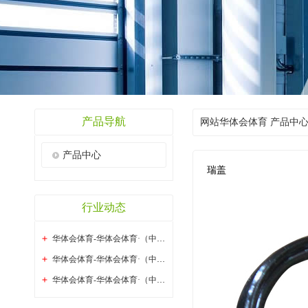
产品导航
网站华体会体育
产品中
产品中心
瑞盖
行业动态
华体会体育-华体会体育·（中国）官方网站 成立于2005年3月，座落于沪宁高速无锡北出口西漳工业园区
华体会体育-华体会体育·（中国）官方网站 成立于2005年3月，座落于沪宁高速无锡北出口西漳工业园区
华体会体育-华体会体育·（中国）官方网站 成立于2005年3月，座落于沪宁高速无锡北出口西漳工业园区