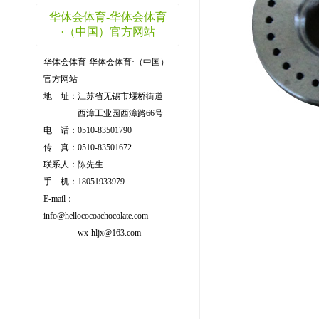
华体会体育-华体会体育
·（中国）官方网站
华体会体育-华体会体育·（中国）
官方网站
地 址：江苏省无锡市堰桥街道
西漳工业园西漳路66号
电 话：0510-83501790
传 真：0510-83501672
联系人：陈先生
手 机：18051933979
E-mail：
info@hellococoachocolate.com
wx-hljx@163.com