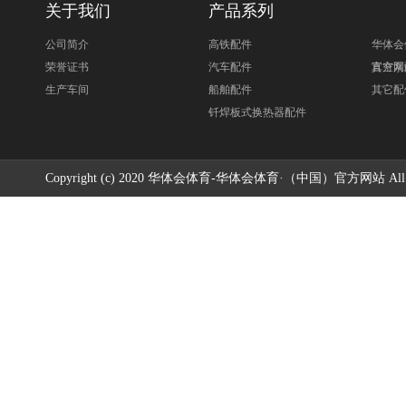
关于我们
产品系列
公司简介
高铁配件
华体会
荣誉证书
汽车配件
官方网
真空泵
生产车间
船舶配件
其它配
钎焊板式换热器配件
Copyright (c) 2020 华体会体育-华体会体育·（中国）官方网站 All Rig