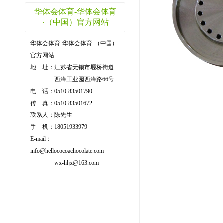
华体会体育-华体会体育
·（中国）官方网站
华体会体育-华体会体育·（中国）
官方网站
地 址：江苏省无锡市堰桥街道
西漳工业园西漳路66号
电 话：0510-83501790
传 真：0510-83501672
联系人：陈先生
手 机：18051933979
E-mail：
info@hellococoachocolate.com
wx-hljx@163.com