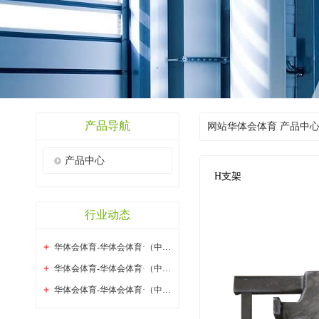
产品导航
网站华体会体育
产品中
产品中心
H支架
行业动态
华体会体育-华体会体育·（中国）官方网站 成立于2005年3月，座落于沪宁高速无锡北出口西漳工业园区
华体会体育-华体会体育·（中国）官方网站 成立于2005年3月，座落于沪宁高速无锡北出口西漳工业园区
华体会体育-华体会体育·（中国）官方网站 成立于2005年3月，座落于沪宁高速无锡北出口西漳工业园区