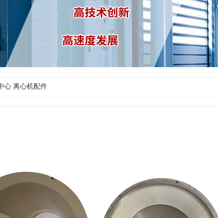
中心
离心机配件