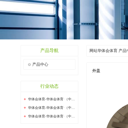
产品导航
网站华体会体育
产品
产品中心
外盖
行业动态
华体会体育-华体会体育·（中国）官方网站 成立于2005年3月，座落于沪宁高速无锡北出口西漳工业园区
华体会体育-华体会体育·（中国）官方网站 成立于2005年3月，座落于沪宁高速无锡北出口西漳工业园区
华体会体育-华体会体育·（中国）官方网站 成立于2005年3月，座落于沪宁高速无锡北出口西漳工业园区