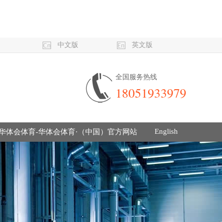
中文版
英文版
全国服务热线
18051933979
English
华体会体育-华体会体育·（中国）官方网站