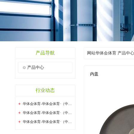
产品导航
网站华体会体育
产品中
产品中心
内盖
行业动态
华体会体育-华体会体育·（中国）官方网站 成立于2005年3月，座落于沪宁高速无锡北出口西漳工业园区
华体会体育-华体会体育·（中国）官方网站 成立于2005年3月，座落于沪宁高速无锡北出口西漳工业园区
华体会体育-华体会体育·（中国）官方网站 成立于2005年3月，座落于沪宁高速无锡北出口西漳工业园区