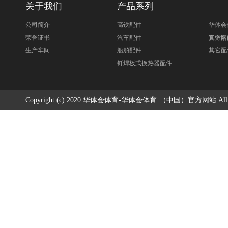
关于我们
产品系列
公司简介
高铁配件
华体会
荣誉证书
汽车配件
官方网
真空泵
生产车间
船舶配件
其它配
钎焊板式换热器配件
Copyright (c) 2020 华体会体育-华体会体育·（中国）官方网站 All Rig