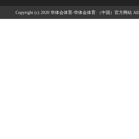
Copyright (c) 2020 华体会体育-华体会体育·（中国）官方网站 All Rig