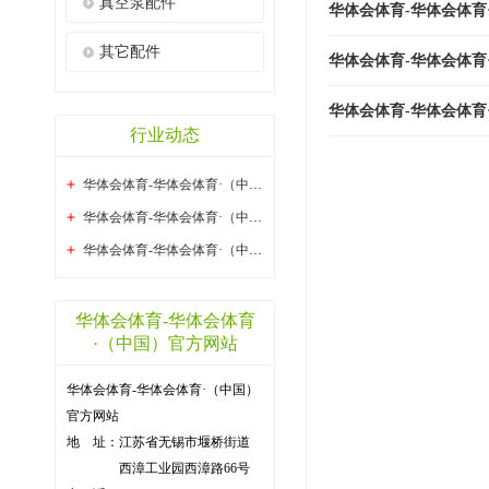
真空泵配件
华体会体育-华体会体育
其它配件
华体会体育-华体会体育
华体会体育-华体会体育
行业动态
华体会体育-华体会体育·（中国）官方网站 成立于2005年3月，座落于沪宁...
华体会体育-华体会体育·（中国）官方网站 成立于2005年3月，座落于沪宁...
华体会体育-华体会体育·（中国）官方网站 成立于2005年3月，座落于沪宁...
华体会体育-华体会体育
·（中国）官方网站
华体会体育-华体会体育·（中国）
官方网站
地 址：江苏省无锡市堰桥街道
西漳工业园西漳路66号