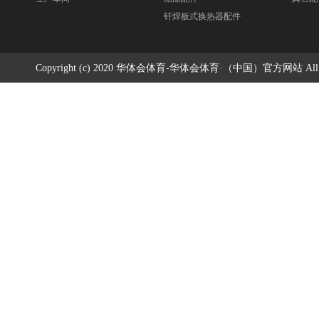
钎焊板式换热器配件
Copyright (c) 2020 华体会体育-华体会体育·（中国）官方网站 All Rig