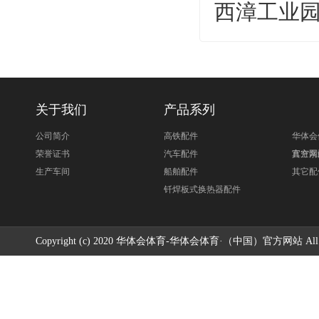
西漳工业
关于我们
产品系列
公司简介
高铁配件
华体会
荣誉证书
汽车配件
官方网
真空泵
生产车间
船舶配件
其它配
钎焊板式换热器配件
Copyright (c) 2020 华体会体育-华体会体育·（中国）官方网站 All Rig