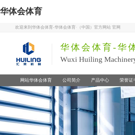
华体会体育
欢迎来到华体会体育-华体会体育·（中国）官方网站 官网
华体会体育-华
Wuxi Huiling Machinery
网站华体会体育
公司简介
产品中心
荣誉证