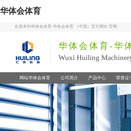
华体会体育
欢迎来到华体会体育-华体会体育·（中国）官方网站 官网
华体会体育-华
Wuxi Huiling Machinery
网站华体会体育
公司简介
产品中心
荣誉证