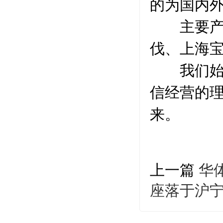
的为国内
主要产品
伐、上海
我们始终
信经营的理
来。
上一篇
华
座落于沪