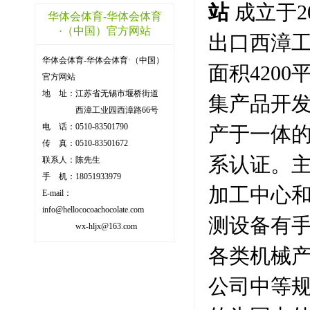
站
成立于2
华体会体育-华体会体育
·（中国）官方网站
出口西漳工
华体会体育-华体会体育·（中国）
面积420
官方网站
地 址：江苏省无锡市堰桥街道
集产品开
西漳工业园西漳路66号
电 话：0510-83501790
产于一体的
传 真：0510-83501672
系认证。
联系人：陈先生
手 机：18051933979
加工中心
E-mail：
info@hellococoachocolate.com
测设备有
wx-hljx@163.com
各类机械
公司中等规