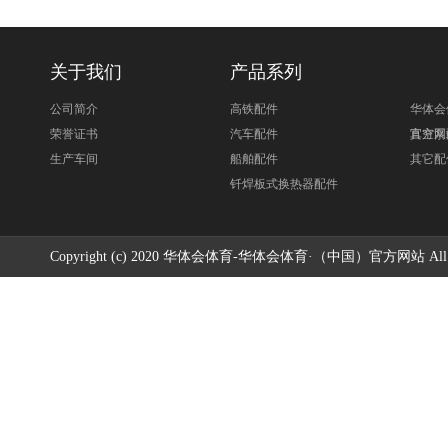
关于我们
产品系列
公司简介
高铁配件
华体会
荣誉证书
汽车配件
官方网
真空泵
生产车间
船舶配件
其它配
钎焊板式换热器配件
Copyright (c) 2020 华体会体育-华体会体育·（中国）官方网站 All Rig